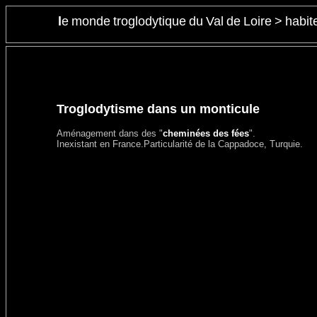
l
e
monde
troglodytique
du
Val
de
Loire
>
habit
Troglodytisme dans un monticule
Aménagement dans des "
cheminées des fées
".
Inexistant en France.Particularité de la Cappadoce, Turquie.