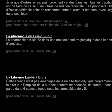
ainsi que d'autres livres, pas forcément vendus dans les librairies traditi
est de faire de ce lieu une vitrine de l'édition régionale. Elle proposera 800
d'être un véritable point de rencontres entre auteurs et lecteurs, avec l'o
dans ces lieux.
[article dans le quotidien Ouest-France :
ici
]
[conférence de presse sur la librairie Apart en troglo :
ici
]
La pharmacie du Gué-du-Loir
La pharmacie est située dans une maison semi-troglodytique dans le cent
d'années...
[présentation du lieu sur le site
ici
]
La Librairie Labbé à Blois
Cette librairie n'est pas aménagée dans un site troglodytique proprement-
la citer vue l'ampleur de la surface souterraine occupée, de surcroît pour
partie dans 6 caves situées sous les immeubles de ville.
[présentation du lieu sur le site
ici
]