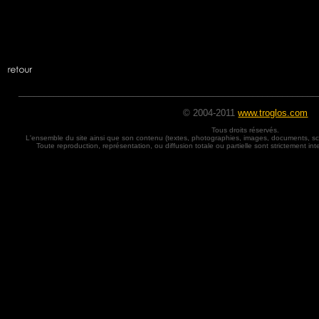
____________________________________________________________
© 2004-2011
www.troglos.com
Tous droits réservés.
L'ensemble du site ainsi que son contenu (textes, photographies, images, documents, sch
Toute reproduction, représentation, ou diffusion totale ou partielle sont strictement inte