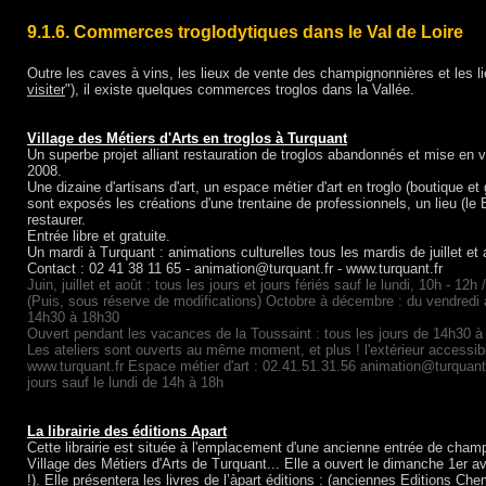
9.1.6. Commerces troglodytiques dans le Val de Loire
Outre les caves à vins, les lieux de vente des champignonnières et les lie
visiter
"), il existe quelques commerces troglos dans la Vallée.
Village des Métiers d'Arts en troglos à Turquant
Un superbe projet alliant restauration de troglos abandonnés et mise en va
2008.
Une dizaine d'artisans d'art, un espace métier d'art en troglo (boutique et
sont exposés les créations d'une trentaine de professionnels, un lieu (le B
restaurer.
Entrée libre et gratuite.
Un mardi à Turquant : animations culturelles tous les mardis de juillet et 
Contact : 02 41 38 11 65 - animation@turquant.fr - www.turquant.fr
Juin, juillet et août : tous les jours et jours fériés sauf le lundi, 10h - 12h 
(Puis, sous réserve de modifications) Octobre à décembre : du vendredi au 
14h30 à 18h30
Ouvert pendant les vacances de la Toussaint : tous les jours de 14h30 à
Les ateliers sont ouverts au même moment, et plus ! l'extérieur accessi
www.turquant.fr Espace métier d'art : 02.41.51.31.56 animation@turquant.f
jours sauf le lundi de 14h à 18h
La librairie des éditions Apart
Cette librairie est située à l'emplacement d'une ancienne entrée de champ
Village des Métiers d'Arts de Turquant... Elle a ouvert le dimanche 1er av
!). Elle présentera les livres de l’àpart éditions : (anciennes Editions Ch