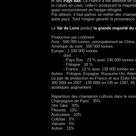
et des
Pays Bas
. La France a été débouté de s
la culture en cave, celle-ci produisant la major
quasi exclusivement en hangar réfrigéré.
Par ailleurs, il faut parfois se méfier des cham
autre pays. Seul l'origine garantit la provenance.
Le
Val de Loire
produit
la grande majorité du
Production par continent :
Asie : 500 000 tonnes, principalement en Chine
Amérique du nord : 500 000 tonnes.
Europe : 1 100 000 tonnes.
----------
dont
----------
- Pays Bas : 23 % avec 240 000 tonnes d
----------
- Pologne : 18 %
----------
- France : 13 % avec 138 000 tonnes en 
Autres : Pologne, Espagne, Royaume-Uni, Alle
La part de production en France et aux Etats-
300 000t en 2007 ; 130 000t en GB en 1997, 45 0
asiatiques augmentent.
Répartition des champinon cultivés dans le mon
Champignon de Paris : 35%
Shii Také : 20%
Pleurote : 10%
Auriculaire : 10%
Collybie : 5%
Valvaire : 5%
Autres : 15%