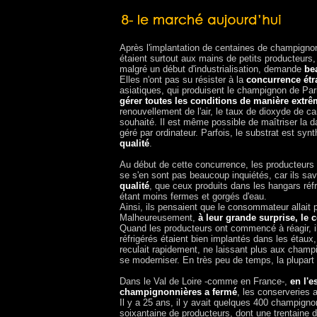
Après l'implantation de centaines de champignon
étaient surtout aux mains de petits producteurs,
malgré un début d'industrialisation, demande
be
Elles n'ont pas su résister à la
concurrence étr
asiatiques, qui produisent le champignon de Pa
gérer toutes les conditions de manière extr
renouvellement de l'air, le taux de dioxyde de ca
souhaité. Il est même possible de maîtriser la da
géré par ordinateur. Parfois, le substrat est s
qualité
.
Au début de cette concurrence, les producteurs 
se s'en sont pas beaucoup inquiétés, car ils sav
qualité
, que ceux produits dans les hangars réf
étant moins fermes et gorgés d'eau.
Ainsi, ils pensaient que le consommateur allait pr
Malheureusement,
à leur grande surprise, le 
Quand les producteurs ont commencé à réagir, il
réfrigérés étaient bien implantés dans les étaux
reculait rapidement, ne laissant plus aux champ
se moderniser. En très peu de temps, la plupar
Dans le Val de Loire -comme en France-,
en l'e
champignonnières a fermé
, les conserveries 
Il y a 25 ans, il y avait quelques 400 champignon
soixantaine de producteurs, dont une trentaine d