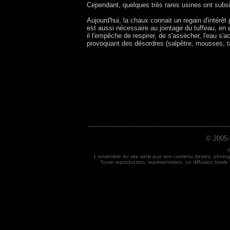
Cependant, quelques très rares usines ont subsi
Aujourd'hui, la chaux connait un regain d'intérêt 
est aussi nécessaire au jointage du tuffeau, en 
il l'empêche de respirer, de s'assécher, l'eau s'
provoquant des désordres (salpêtre, mousses, t
_______________________________________
© 2005-
T
L'ensemble du site ainsi que son contenu (textes, photog
Toute reproduction, représentation, ou diffusion totale o