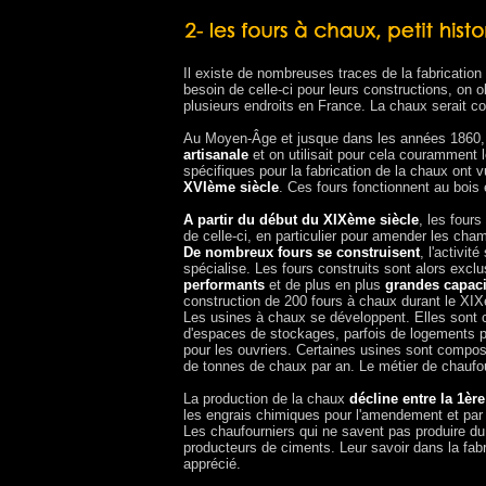
Il existe de nombreuses traces de la fabrication 
besoin de celle-ci pour leurs constructions, on
plusieurs endroits en France. La chaux serait c
Au Moyen-Âge et jusque dans les années 1860, l
artisanale
et on utilisait pour cela couramment 
spécifiques pour la fabrication de la chaux ont
XVIème siècle
. Ces fours fonctionnent au bois
A partir du début du XIXème siècle
, les four
de celle-ci, en particulier pour amender les champ
De nombreux fours se construisent
, l'activité 
spécialise. Les fours construits sont alors exc
performants
et de plus en plus
grandes capaci
construction de 200 fours à chaux durant le XI
Les usines à chaux se développent. Elles sont c
d'espaces de stockages, parfois de logements p
pour les ouvriers. Certaines usines sont composé
de tonnes de chaux par an. Le métier de chaufour
La production de la chaux
décline entre la 1èr
les engrais chimiques pour l'amendement et par 
Les chaufourniers qui ne savent pas produire du
producteurs de ciments. Leur savoir dans la fab
apprécié.