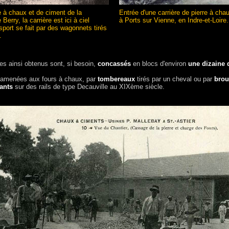
re à chaux et de ciment de la
Entrée d'une carrière de pierre à cha
Berry, la carrière est ici à ciel
à Ports sur Vienne, en Indre-et-Loire.
nsport se fait par des wagonnets tirés
.
es ainsi obtenus sont, si besoin,
concassés
en blocs d'environ
une
dizaine
t amenées aux fours à chaux, par
tombereaux
tirés par un cheval ou par
brou
ants
sur des rails de type Decauville au XIXème siècle.