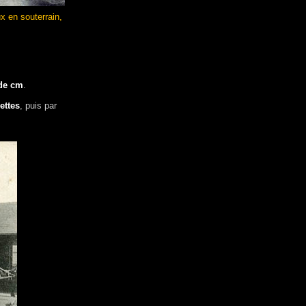
ux en souterrain,
 de cm
.
ettes
, puis par