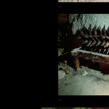
...
...