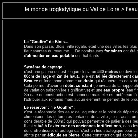
l
e monde troglodytique du Val de Loire > l’eau, 
Le "Gouffre" de Blois...
Dans son passé, Blois, ville royale, était une des villes les plu
fleurissantes du royaume.... De nombreuses
fontaines
ont été c
d'
alimenter en eau potable
ses habitants.
Système de captage :
c'est une galerie qui est longue d'environ
530 mètres
de dévelop
80cm de large
et
2m de haut
...elle est
taillée directement da
Beauce
et fonctionne comme un
drain
qui récupère les eaux de
Celà permet d'avoir un
débit constant
(le niveau de la nappe ph
de variation saisonnière significative) et une
eau propre
(eau fil
Sa date de construction est inconnue mais elle est antérieure à
l'attribuer aux romains mais aucun élément ne permet de le prou
Le réservoir : "le Gouffre" :
c'est le réceptacle des eaux de l'aqueduc et le point de départ d
alimentaient les différentes fontaines de la ville ; c'est aussi un
considérable de 300m3 qui pouvait permettre de palier à des be
Il est
situé à l'extérieur des anciennes fortifications
, dans les
donc être discret et protégé car c'est un lieu stratégique pour la s
abrité par un
édicule en pierre
. Cette construction qui abrite le