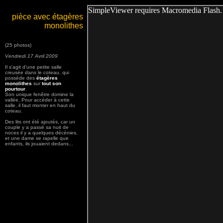
pièce avec étagères
monolithes
(25 photos)
Vendredi 17 Avril 2009
Il s'agit d'une petite salle
creusée dans le coteau, qui
possède des
étagères
monolithes
sur
tout son
pourtour
.
Son unique fenêtre domine la
vallée. Pour accéder à cette
salle, il faut monter en haut du
coteau.
Des lits ont été ajoutés, car un
couple y a passé sa nuit de
noces il y a quelques décénies,
et une dame se rapelle que
enfants, ils jouaient dedans...