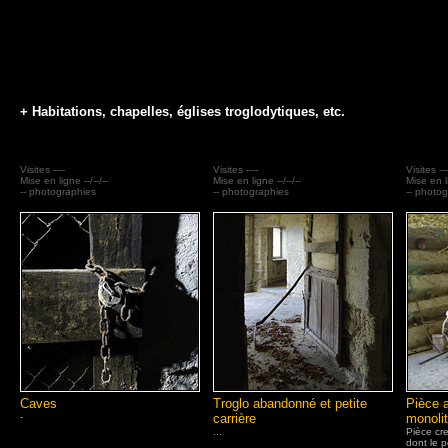
+ Habitations, chapelles, églises troglodytiques, etc.
Visites ----
Visites ----
Visites ---
Mise en ligne --/--/--
Mise en ligne --/--/--
Mise en li
-- photographies
-- photographies
-- photo
Caves
Troglo abandonné et petite
Pièce 
-
carrière
monoli
...
Pièce cr
dont le p