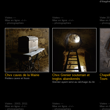
d'étagère
Visites ----
Visites ----
Visite 20
Mise en ligne --/--/--
Mise en ligne --/--/--
Mise en li
-- photographies
-- photographies
-- photo
Chvx caves de la Mairie
Chvx Grenier souterrain et
Chapel
Petites caves et fours
troglos abandonnés
Tours
Grenier ayant servi au séchage du lin
-
Visites : 2003, 2011
Visites ----
Visites ---
Mise en ligne --/--/--
Mise en ligne --/--/--
Mise en li
-- photographies
-- photographies
-- photo