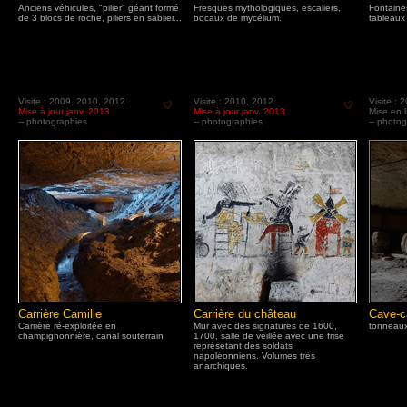
Anciens véhicules, "pilier" géant formé
Fresques mythologiques, escaliers,
Fontaines
de 3 blocs de roche, piliers en sablier...
bocaux de mycélium.
tableaux 
Visite : 2009, 2010, 2012
Visite : 2010, 2012
Visite : 
Mise à jour janv. 2013
Mise à jour janv. 2013
Mise en li
-- photographies
-- photographies
-- photo
Carrière Camille
Carrière du château
Cave-c
Carrière ré-exploitée en
Mur avec des signatures de 1600,
tonneaux,
champignonnière, canal souterrain
1700, salle de veillée avec une frise
représetant des soldats
napoléonniens. Volumes très
anarchiques.