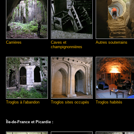
Carrières
Caves et
Autres souterrains
champignonnières
Troglos à l'abandon
Troglos sites occupés
Troglos habités
Île-de-France et Picardie :