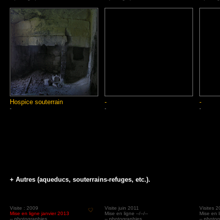
Hospice souterrain
-
-
-
-
-
+ Autres (aqueducs, souterrains-refuges, etc.).
Visite : 2009
Visite juin 2011
Visites 
Mise en ligne janvier 2013
Mise en ligne --/--/--
Mise en li
-- photographies
-- photographies
-- photo