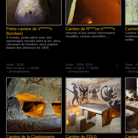
Petite carrière de V******n
Carrière de R****on-V******n
Carriè
(bombes)
Volumes d'une entrée étonnament
Carrière 
travaillée, caveau monolithe,...
nombreuse
A l'entrée, petite pièce avec des
veillée.
rayonnages creusés dans le roc, deux
carcasses de bombes, vieux papiers
datant des alentours de 1900.
Visite : 2010
Visite : 2009, 2010
Visite : 
Mise en ligne --/--/2009
Mise en ligne --/--/2009
Mise en l
-- photographies
-- photographies
-- photo
Carrière de la Charbonnerie
Carrière du FDLG
Carrièr