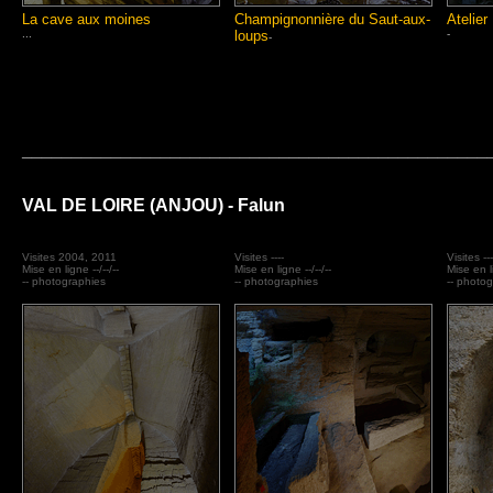
La cave aux moines
Champignonnière du Saut-aux-
Atelier
...
loups
-
-
_______________________________________________
VAL DE LOIRE (ANJOU) - Falun
Visites 2004, 2011
Visites ----
Visites ---
Mise en ligne --/--/--
Mise en ligne --/--/--
Mise en li
-- photographies
-- photographies
-- photo