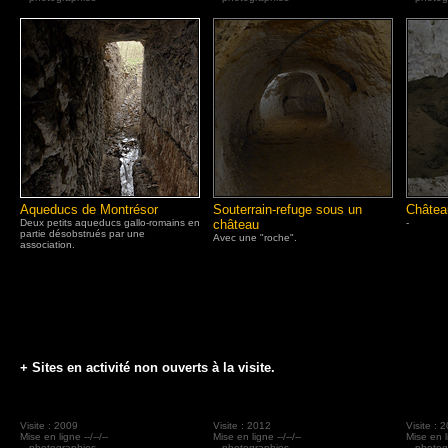
Aqueducs de Montrésor
Souterrain-refuge sous un
Châtea
Deux petits aqueducs gallo-romains en
château
-
partie désobstrués par une
Avec une "roche".
association.
+ Sites en activité non ouverts à la visite.
Visite : 2009
Visite : 2012
Visite : 
Mise en ligne --/--/--
Mise en ligne --/--/--
Mise en li
-- photographies
-- photographies
-- photo