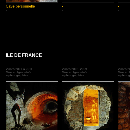
Cave personnelle
-
-
-
-
-
_______________________________________________
ILE DE FRANCE
Visites 2007 à 2011
Visites 2008, 2009
Visites 
Mise en ligne --/--/--
Mise en ligne --/--/--
Mise en li
-- photographies
-- photographies
-- photo