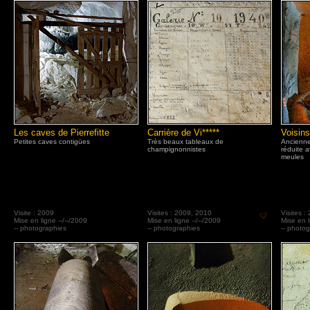
Les caves de Pierrefitte
Carrière de Vi*****
Voisins
Petites caves contigües
Très beaux tableaux de
Ancienne
champignonnistes
réduite a
meules
Visite : 2009
Visites : 2009, 2010
Visites :
Mise en ligne --/--/2009
Mise en ligne --/--/2009
Mise en l
-- photographies
-- photographies
-- photo