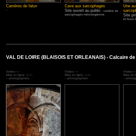
Carrières de falun
Cave aux sarcophages
Une aut
-
Site ouvert au public
sarcop
: carrière de
sarcophages mérovingienne.
Site pr
et fours 
_______________________________________________
VAL DE LOIRE (BLAISOIS ET ORLEANAIS) - Calcaire de
Visites ----
Visites ----
Visites ---
Mise en ligne --/--/--
Mise en ligne --/--/--
Mise en li
-- photographies
-- photographies
-- photo