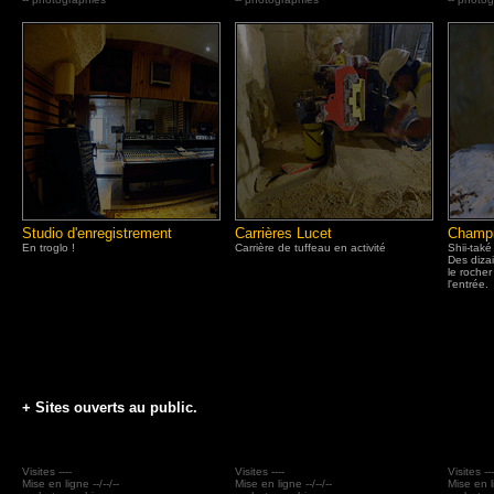
Studio d'enregistrement
Carrières Lucet
Champi
En troglo !
Carrière de tuffeau en activité
Shii-také
Des diza
le rocher
l'entrée.
+ Sites ouverts au public.
Visites ----
Visites ----
Visites ---
Mise en ligne --/--/--
Mise en ligne --/--/--
Mise en li