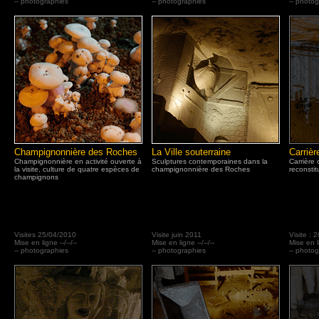
-- photographies
-- photographies
-- photo
Champignonnière des Roches
La Ville souterraine
Carriè
Champignonnière en activité ouverte à
Sculptures contemporaines dans la
Carrière 
la visite, culture de quatre espèces de
champignonnière des Roches
reconstit
champignons
Visites 25/04/2010
Visite juin 2011
Visite : 
Mise en ligne --/--/--
Mise en ligne --/--/--
Mise en li
-- photographies
-- photographies
-- photo