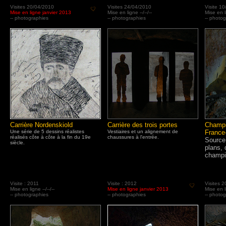
Visites 20/04/2010
Visites 24/04/2010
Visite 1
Mise en ligne janvier 2013
Mise en ligne --/--/--
Mise en li
-- photographies
-- photographies
-- photo
Carrière Nordenskiold
Carrière des trois portes
Champi
Une série de 5 dessins réalistes
Vestiaires et un alignement de
France
réalisés côte à côte à la fin du 19e
chaussures à l'entrée.
Source
siècle.
plans, 
champi
Visite : 2011
Visite : 2012
Visites 
Mise en ligne --/--/--
Mise en ligne janvier 2013
Mise en li
-- photographies
-- photographies
-- photo