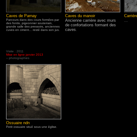
Caves de Parnay
Caves du manoir
Carrièr
Parcours dans des cours formées par
Ancienne carrière avec murs
...
des fontis, pigeonnier souterrain,
de confortations formant des
grande salle des pressoirs, anciennes
caves
cuves en ciment... resté dans son jus.
.
Visite : 2011
Mise en ligne janvier 2013
-- photographies
Ossuaire ndn
Petit ossuaire situé sous une église.