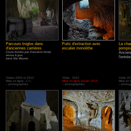
Parcours troglos dans
Puits d'extraction avec
La cha
d'anciennes carrières
escalier monolithe
pompis
Cours formés par d'anciens fontis
-
Ancien
venus à jour.
l'entrée
(vers Ste Maure)
Visites 2004 et 2012
Visite : 2012
Visite 2
Mise en ligne --/--/--
Mise en ligne janvier 2013
Mise en li
-- photographies
-- photographies
-- photo