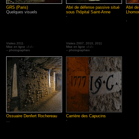
GRS (Paris)
Abri de défense passive situé
Abri de
Quelques visuels
sous l'hôpital Saint-Anne
Lhomo
-
-
Visites 2011
Visites 2007, 2010, 2011
Mise en ligne --/--/--
Mise en ligne --/--/--
-- photographies
-- photographies
Ossuaire Denfert Rochereau
Carrière des Capucins
...
-