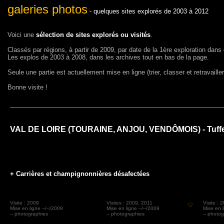
galeries photos
- quelques sites explorés de 2003 à 2012
Voici une
sélection de sites explorés ou visités
.
Classés par régions, à partir de 2009, par date de la 1ère exploration dans
Les explos de 2003 à 2008, dans les archives tout en bas de la page.
Seule une partie est actuellement mise en ligne (trier, classer et retravaill
Bonne visite !
_______________________________________________
VAL DE LOIRE (TOURAINE, ANJOU, VENDÔMOIS) - Tuff
+ Carrières et champignonnières désafectées
Visite : 2009
Visites : 2009, 2011
Visite : 
Mise en ligne --/--/2009
Mise en ligne --/--/2009
Mise en l
-- photographies
-- photographies
-- photo