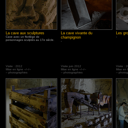
La cave aux sculptures
La cave vivante du
Les gro
Cave avec un florilège de
champignon
-
personnages sculptés au 17e siècle.
-
Visite : 2012
Visite juin 2012
Visite : 
Mise en ligne --/--/--
Mise en ligne --/--/--
Mise en li
-- photographies
-- photographies
-- photo