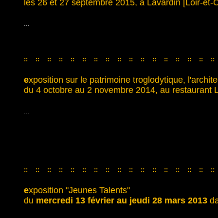
les 26 et 27 septembre 2015, à Lavardin [Loir-et-
...
::
::
::
::
::
::
::
::
::
::
::
::
::
::
::
::
::
::
::
::
::
::
::
::
::
::
::
::
::
::
::
::
::
e
xposition sur le patrimoine troglodytique, l'archi
du 4 octobre au 2 novembre 2014, au restaurant Le
...
::
::
::
::
::
::
::
::
::
::
::
::
::
::
::
::
::
::
::
::
::
::
::
::
::
::
::
::
::
::
::
::
::
e
xposition "Jeunes Talents"
du
mercredi 13 février au jeudi 28 mars 2013
da