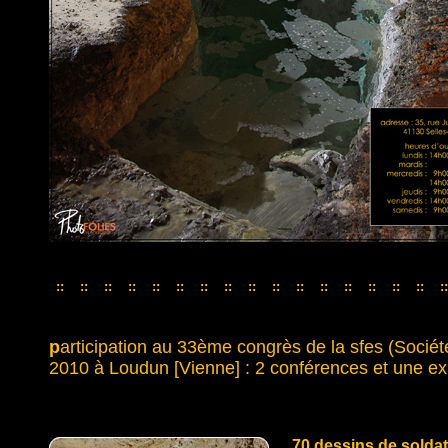
::
::
::
::
::
::
::
::
::
::
::
::
::
::
::
::
::
::
::
::
::
::
::
::
::
::
::
::
::
::
::
::
:
p
articipation au 33ème congrès de la sfes (Socié
2010 à Loudun [Vienne] : 2 conférences et une ex
70 dessins de solda