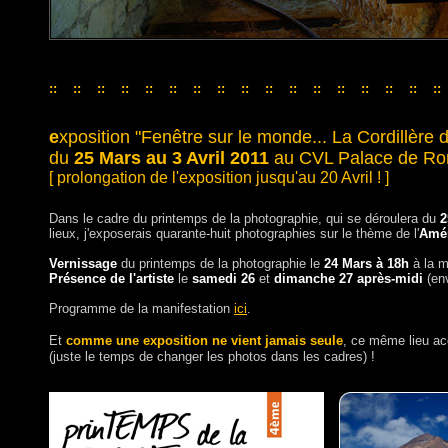
::
::
::
::
::
::
::
::
::
::
::
::
::
::
::
::
::
::
::
::
::
::
::
::
::
::
::
::
::
::
::
::
::
e
xposition "Fenêtre sur le monde... La Cordillère
du
25 Mars au 3 Avril 2011
au CVL Palace de Rom
[ prolongation de l'exposition jusqu'au 20 Avril ! ]
Dans le cadre du printemps de la photographie, qui se déroulera du
2
lieux, j'exposerais quarante-huit photographies sur le thème de l'
Amér
Vernissage
du printemps de la photographie le
24 Mars à 18h
à la m
Présence de l'artiste
le
samedi 26
et
dimanche 27 après-midi
(env
Programme de la manifestation
ici
.
Et
comme une exposition ne vient jamais seule
, ce même lieu ac
(juste le temps de changer les photos dans les cadres) !