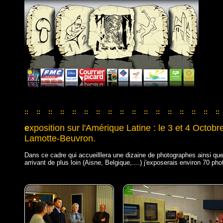
::
::
::
::
::
::
::
::
::
::
::
::
::
::
::
::
::
::
::
::
::
::
::
::
::
::
::
::
::
::
::
::
::
e
xposition sur l'Amérique Latine : le 3 et 4 Octob
Lamotte-Beuvron.
Dans ce cadre qui accueilllera une dizaine de photographes ainsi qu
arrivant de plus loin (Aisne, Belgique,....) j'exposerais environ 70 p