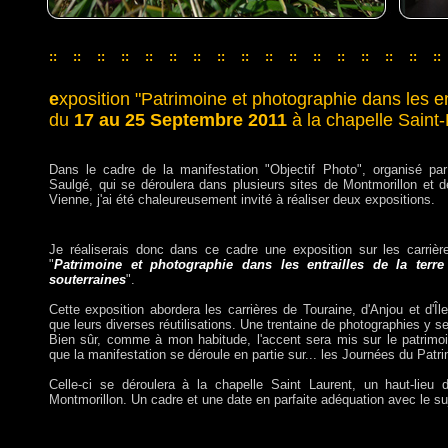
::
::
::
::
::
::
::
::
::
::
::
::
::
::
::
::
::
::
::
::
::
::
::
::
::
::
::
::
::
::
::
::
::
e
xposition "Patrimoine et photographie dans les ent
du
17 au 25 Septembre 2011
à la chapelle Saint-
Dans le cadre de la manifestation "Objectif Photo", organisé par
Saulgé, qui se déroulera dans plusieurs sites de Montmorillon et 
Vienne, j'ai été chaleureusement invité à réaliser deux expositions.
Je réaliserais donc dans ce cadre une exposition sur les carrière
"
Patrimoine et photographie dans les entrailles de la terre 
souterraines
".
Cette exposition abordera les carrières de Touraine, d'Anjou et d'Îl
que leurs diverses réutilisations. Une trentaine de photographies y 
Bien sûr, comme à mon habitude, l'accent sera mis sur le patrimoi
que la manifestation se déroule en partie sur... les Journées du Patri
Celle-ci se déroulera à la chapelle Saint Laurent, un haut-lieu 
Montmorillon. Un cadre et une date en parfaite adéquation avec le suj