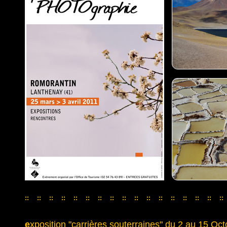
::
::
::
::
::
::
::
::
::
::
::
::
::
::
::
::
::
::
::
::
::
::
::
::
::
::
::
::
::
::
::
::
::
e
xposition "carrières souterraines" du 2 au 15 Oc