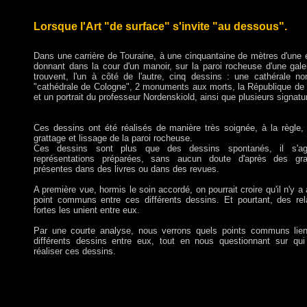
Lorsque l'Art "de surface" s'invite "au dessous".
Dans une carrière de Touraine, à une cinquantaine de mètres d'une 
donnant dans la cour d'un manoir, sur la paroi rocheuse d'une gale
trouvent, l'un à côté de l'autre, cinq dessins : une cathérale 
"cathédrale de Cologne", 2 monuments aux morts, la République de
et un portrait du professeur Nordenskiold, ainsi que plusieurs signatu
Ces dessins ont été réalisés de manière très soignée, à la règle,
grattage et lissage de la paroi rocheuse.
Ces dessins sont plus que des dessins spontanés, il s'ag
représentations préparées, sans aucun doute d'après des gra
présentes dans des livres ou dans des revues.
A première vue, hormis le soin accordé, on pourrait croire qu'il n'y a
point communs entre ces différents dessins. Et pourtant, des rel
fortes les unient entre eux.
Par une courte analyse, nous verrons quels points communs lie
différents dessins entre eux, tout en nous questionnant sur qu
réaliser ces dessins.