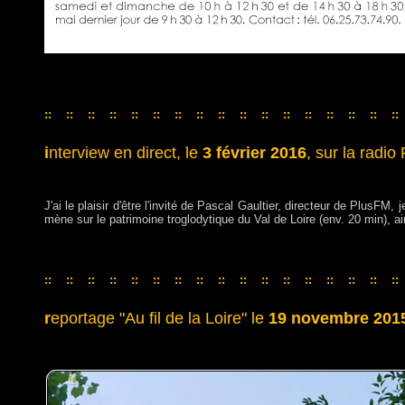
::
::
::
::
::
::
::
::
::
::
::
::
::
::
::
::
::
::
::
::
::
::
::
::
::
::
::
::
::
::
::
::
::
i
nterview en direct, le
3 février 2016
, sur la radi
J'ai le plaisir d'être l'invité de Pascal Gaultier, directeur de PlusFM,
mène sur le patrimoine troglodytique du Val de Loire (env. 20 min), ai
::
::
::
::
::
::
::
::
::
::
::
::
::
::
::
::
::
::
::
::
::
::
::
::
::
::
::
::
::
::
::
::
::
r
eportage "Au fil de la Loire" le
19 novembre 201