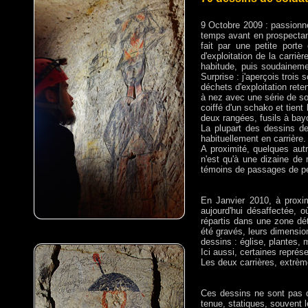
9 Octobre 2009 : passionné
temps avant en prospectant 
fait par une petite porte
d'exploitation de la carri
habitude, puis soudainemen
Surprise : j'aperçois trois
déchets d'exploitation rete
à nez avec une série de so
coiffé d'un schako et tien
deux rangées, fusils à bayo
La plupart des dessins de
habituellement en carrière.
A proximité, quelques autr
n'est qu'à une dizaine de
témoins de passages de per
En Janvier 2010, à proxim
aujourd'hui désaffectée, 
répartis dans une zone dét
été gravés, leurs dimensio
dessins : église, plantes, 
Ici aussi, certaines représe
Les deux carrières, extrè
Ces dessins ne sont pas d
tenue, statiques, souvent 