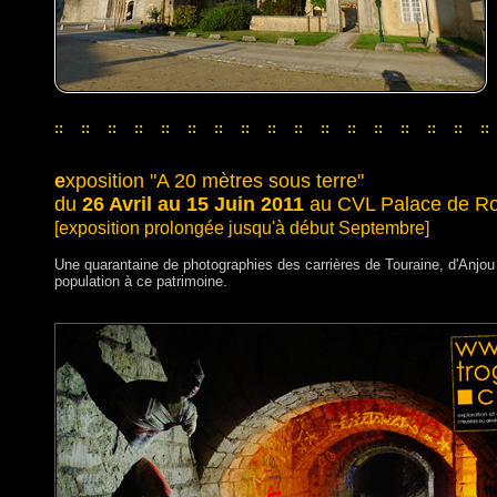
::
::
::
::
::
::
::
::
::
::
::
::
::
::
::
::
::
::
::
::
::
::
::
::
::
::
::
::
::
::
::
::
::
e
xposition "A 20 mètres sous terre"
du
26 Avril au 15 Juin 2011
au CVL Palace de Rom
[exposition prolongée jusqu'à début Septembre]
Une quarantaine de photographies des carrières de Touraine, d'Anjou e
population à ce patrimoine.