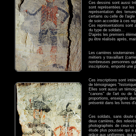
Ces dessins sont aussi trè
sont représentées sur les 
représentation des tenue
certains ou celle de l'aigl
de soin accordée à ces rep
Ces représentations sont a
du type de soldats...
D'après les premiers éléme
pu être réalisés après, mai
Les carrières souterraines
métiers y travaillant (carr
nombreuses personnes qui y
inscriptions, emporté une pa
Ces inscriptions sont intér
de témoignages "historiqu
Elles sont aussi un témoig
"canons" de l'art ou de l
proportions, enseignés dans
présenté dans les livres d'
Ces soldats, sans doute d
deux carrières, des relevé
photographiés de ceux-ci r
étude plus poussée qui a po
grâce aux uniformes, qui e