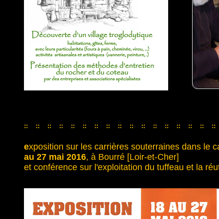
::
::
::
::
::
::
::
::
::
::
::
::
::
::
::
::
::
::
::
::
::
::
::
::
::
::
::
::
::
::
::
::
::
e
xposition sur les carrières souterraines dans le
au 27 mai 2016
, à Bourré [Loir-et-Cher]
et conférence sur l'exploitation du tuffeau et la réu