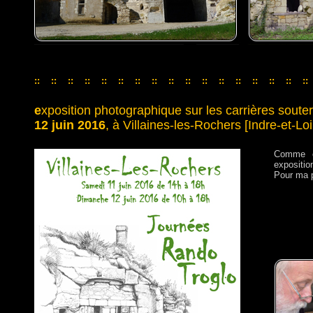
::
::
::
::
::
::
::
::
::
::
::
::
::
::
::
::
::
::
::
::
::
::
::
::
::
::
::
::
::
::
::
::
::
e
xposition photographique sur les carrières souter
12 juin 2016
, à Villaines-les-Rochers [Indre-et-Loi
Comme ch
exposition
Pour ma pa