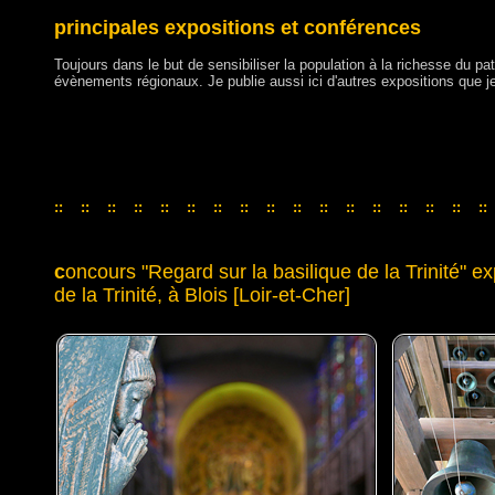
principales expositions et conférences
Toujours dans le but de sensibiliser la population à la richesse du patr
évènements régionaux. Je publie aussi ici d'autres expositions que je
::
::
::
::
::
::
::
::
::
::
::
::
::
::
::
::
::
::
::
::
::
::
::
::
::
::
::
::
::
::
::
::
::
c
oncours "Regard sur la basilique de la Trinité" e
de la Trinité, à Blois [Loir-et-Cher]