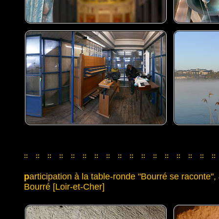
::
::
::
::
::
::
::
::
::
::
::
::
::
::
::
::
::
::
::
::
::
::
::
::
::
::
::
::
::
::
::
::
::
p
articipation à la table-ronde "Bourré se raconte
Bourré [Loir-et-Cher]