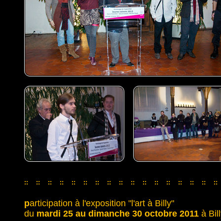
::
::
::
::
::
::
::
::
::
::
::
::
::
::
::
::
::
::
::
::
::
::
::
::
::
::
::
::
::
::
::
::
::
p
articipation à l'exposition "l'art à Billy"
du
mardi 25 au dimanche 30 octobre 2011
à Bill