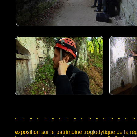
::
::
::
::
::
::
::
::
::
::
::
::
::
::
::
::
::
::
::
::
::
::
::
::
::
::
::
::
::
::
::
::
::
e
xposition sur le patrimoine troglodytique de la r