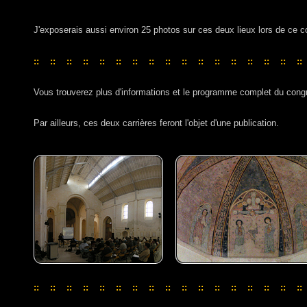
J'exposerais aussi environ 25 photos sur ces deux lieux lors de ce c
::
::
::
::
::
::
::
::
::
::
::
::
::
::
::
::
::
::
::
::
::
::
::
::
::
::
::
::
::
::
::
::
::
Vous trouverez plus d'informations et le programme complet du congr
Par ailleurs, ces deux carrières feront l'objet d'une publication.
::
::
::
::
::
::
::
::
::
::
::
::
::
::
::
::
::
::
::
::
::
::
::
::
::
::
::
::
::
::
::
::
::