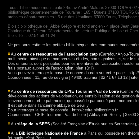
Tours :bibliothèque municipale 2Bis av André Malraux 37000 TOURS 02 4
bibliothèque départementale de Touraine : 165 r Douets 37100 TOURS 0
archives départementales : 6 rue des Ursulines 37000 Tours, Téléphone 
Blois : bibliothèque de l'Abbé Grégoire et fond ancien - 4 place Jean Jaurès
Catalogue du Réseau Départemental de Lecture Publique de Loir et Cher 
Blois Tél. : 02.54.58.41.24
Ne pas sous estimer les petites bibliothèques des communes concernées 
#
Au
centre de ressources de l'association catp
(Carrefour Anjou-Tour
multimédia, ainsi que de nombreuses études, non signalées ici, sur le suj
Des emprunts sont possibles pour les membres de l'association seuleme
frais postaux auprès de l'association, bien sûr !)
Vous pouvez interroger la base de donnée du catp sur cette page : http://
Coordonnées : 11, rue de sévigné | 49400 Saumur | 02 41 67 13 12 | site 
#
Au
centre de ressources du CPIE Touraine - Val de Loire
(Centre Per
développer des actions de valorisation, de sensibilisation et de gestion 
l'environnement et le patrimoine, qui possède par conséquent nombre d'ou
Il est situé dans l'ancienne abbaye de Seuilly.
Pour interroger la base de donnée : http://cedre.bibliossimo.fr.
Coordonnées : CPIE Touraine - Val de Loire | Abbaye de Seuilly | 37500 Seu
#
Au
siège de la SFES
(Société Française d'Etude sur les Souterrains),
#
A la
Bibliothèque Nationale de France
à Paris qui possède (en théorie
(et ouais, c'est Paris....)