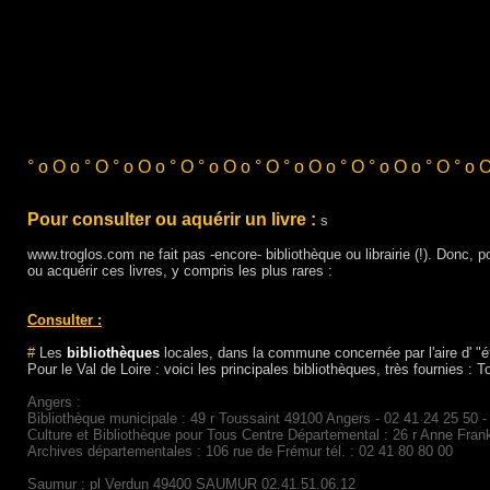
° o O o ° O ° o O o ° O ° o O o ° O ° o O o ° O ° o O o ° O ° o O
Pour consulter ou aquérir un livre :
s
www.troglos.com ne fait pas -encore- bibliothèque ou librairie (!). Donc
ou acquérir ces livres, y compris les plus rares :
Consulter :
#
Les
bibliothèques
locales, dans la commune concernée par l'aire d' "ét
Pour le Val de Loire : voici les principales bibliothèques, très fournies : 
Angers :
Bibliothèque municipale : 49 r Toussaint 49100 Angers - 02 41 24 25 50 -
Culture et Bibliothèque pour Tous Centre Départemental : 26 r Anne Fr
Archives départementales : 106 rue de Frémur tél. : 02 41 80 80 00
Saumur : pl Verdun 49400 SAUMUR 02.41.51.06.12