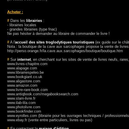
Acheter :
#
Dans les
librairies
:
- librairies locales
- grandes librairies (type fnac)
Ne pas hésiter à demander au libraire de commander le livre !
#
A l'
accueil des sites troglodytiques touristiques
(ex guide sur le châ
Nota : la boutique de la cave aux sarcophages propose la vente de livres su
http://perso.orange.fr/la.cave.aux.sarcophages/boutique/boutique.htm
#
Sur
internet
, en cherchant sur les sites de vente de livres neufs, rares,
www.livres-chapitre.com
www.alapage.com
www.librairiespeleo.be
www.bookgiant.co.uk
www.aligastore.com
www.amazon.com
www.livre-rare-book.com
www.antiqbook.com/megabooksearch.com
www.slam-livre.fr
www.ilab-lila.com
www.photolivre.com
www.bookfinder.com
www.eyrolles.com (librairie pour les ouvrages techniques / professionnels
www.ebay.fr (vente entre particuliers, livres ou pas)
#
En contactant la
maison d'édition
...