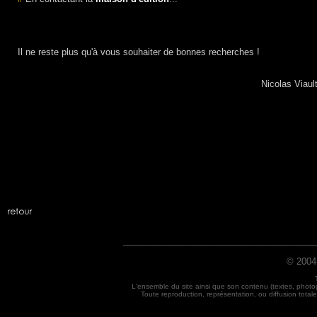
Il ne reste plus qu'à vous souhaiter de bonnes recherches !
-------------------------------------------------------------------------------------
Nicolas Viaul
_______________________________________
© 2004
L'ensemble du site ainsi que son contenu (textes, photo
Toute reproduction, représentation, ou diffusion totale 